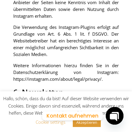
Anbieter der Seiten keine Kenntnis vom Inhalt der
übermittelten Daten sowie deren Nutzung durch
Instagram erhalten.
Die Verwendung des Instagram-Plugins erfolgt auf
Grundlage von Art. 6 Abs. 1 lit. f DSGVO. Der
Websitebetreiber hat ein berechtigtes Interesse an
einer möglichst umfangreichen Sichtbarkeit in den
Sozialen Medien.
Weitere Informationen hierzu finden Sie in der
Datenschutzerklärung von Instagram:
https://instagram.com/about/legal/privacy/.
6. Newsletter
Hallo, schön, dass du da bist! Auf dieser Website verwenden wir
Newsletterdaten
Cookies. Einige davon sind essenziell, während andere uns
Wenn Sie den auf der Website angebotenen
helfen, diese Website und deine Erfahrung zu verbessern.
Kontakt aufnehmen
Newsletter beziehen möchten, benötigen wir von
Cookie settings
Akzeptieren
Ihnen eine EMail-Adresse sowie Informationen,
Open